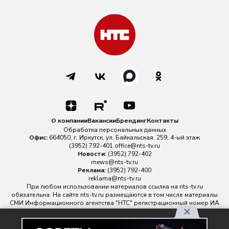
О компании
Вакансии
Брендинг
Контакты
Обработка персональных данных
Офис:
664050, г. Иркутск, ул. Байкальская, 259, 4-ый этаж
(3952) 792-401
office@nts-tv.ru
Новости:
(3952) 792-402
rnews@nts-tv.ru
Реклама:
(3952) 792-400
reklama@nts-tv.ru
При любом использовании материалов ссылка на
nts-tv.ru
обязательна. На сайте nts-tv.ru размещаются в том числе материалы
СМИ Информационного агентства "НТС" регистрационный номер ИА
№ ФС 77 - 88763 зарегистрировано Федеральной службой по
надзору в сфере связи, информационных технологий и массовых
Используя наш сайт, вы
коммуникаций.