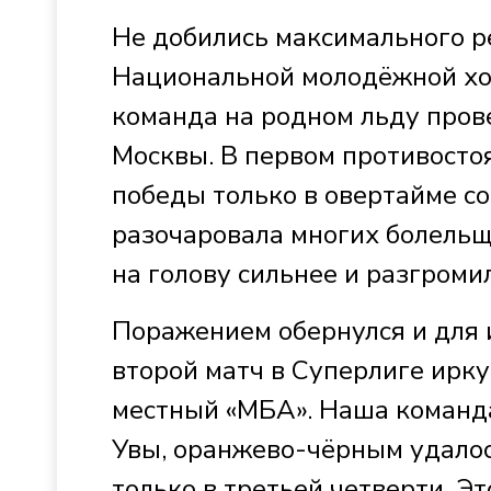
Не добились максимального р
Национальной молодёжной хок
команда на родном льду пров
Москвы. В первом противосто
победы только в овертайме со
разочаровала многих болельщ
на голову сильнее и разгромил
Поражением обернулся и для и
второй матч в Суперлиге ирк
местный «МБА». Наша команда 
Увы, оранжево-чёрным удалос
только в третьей четверти. Эт