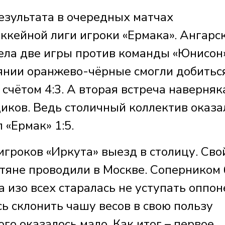
езультата в очередных матчах
кейной лиги игроки «Ермака». Ангарс
ела две игры против команды «Юнисон
янии оранжево-чёрные смогли добитьс
 счётом 4:3. А вторая встреча наверняк
иков. Ведь столичный коллектив оказа
 «Ермак» 1:5.
гроков «Иркута» выезд в столицу. Сво
утяне проводили в Москве. Соперником
изо всех старалась не уступать оппон
ь склонить чашу весов в свою пользу
ого оказалось мало. Как итог – первое