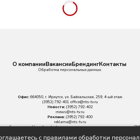
О компании
Вакансии
Брендинг
Контакты
Обработка персональных данных
Офис:
664050, г. Иркутск, ул. Байкальская, 259, 4-ый этаж
(3952) 792-401
office@nts-tv.ru
Новости:
(3952) 792-402
rnews@nts-tv.ru
Реклама:
(3952) 792-400
reklama@nts-tv.ru
v.ru
обязательна. На сайте nts-tv.ru размещаются в том числе материалы 
ровано Федеральной службой по надзору в сфере связи, информационных
соглашаетесь с правилами обработки персона
Главный редактор ИА "НТС" Иштулкин Евгений Александрович
16+