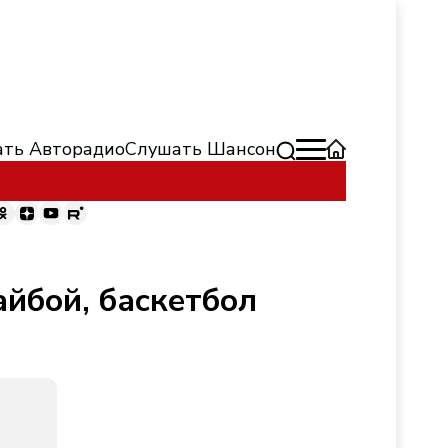
ть Авторадио
Слушать Шансон
айбой, баскетбол