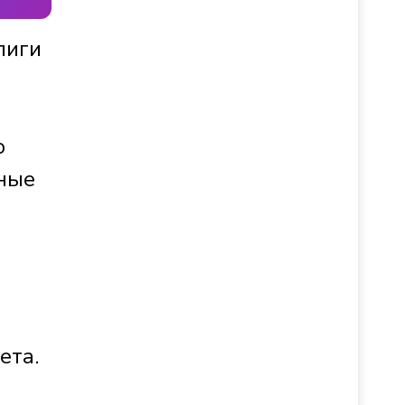
лиги
о
вные
ета.