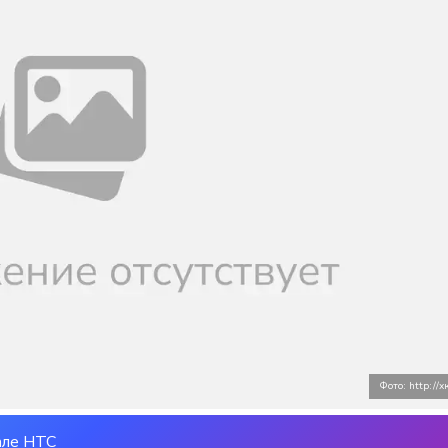
Фото: http://
але НТС