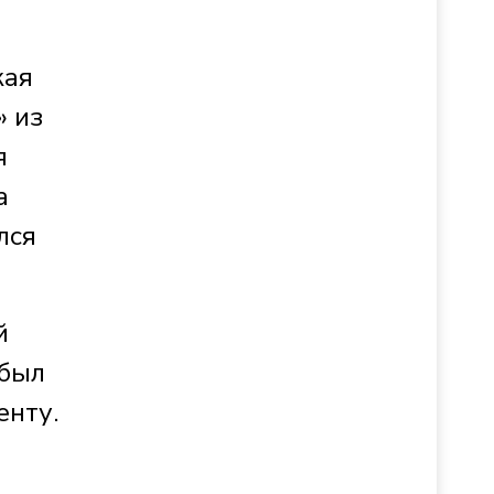
кая
» из
я
а
лся
й
 был
енту.