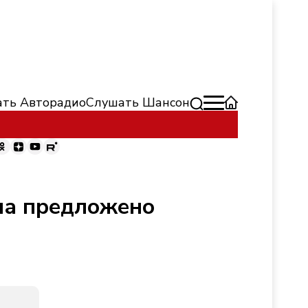
ть Авторадио
Слушать Шансон
на предложено