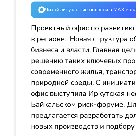
Читай актуальные новости в MAX-кан
Проектный офис по развитию 
в регионе. Новая структура о
бизнеса и власти. Главная це
решению таких ключевых проб
современного жилья, транспор
природной среды. С инициати
офис выступила Иркутская н
Байкальском риск-форуме. Д
предлагается разработать дол
новых производств и подбору