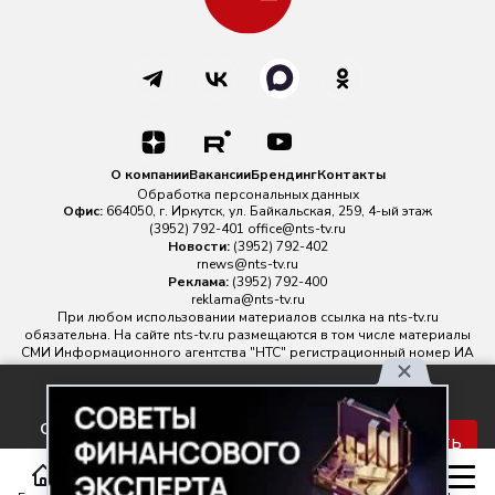
О компании
Вакансии
Брендинг
Контакты
Обработка персональных данных
Офис:
664050, г. Иркутск, ул. Байкальская, 259, 4-ый этаж
(3952) 792-401
office@nts-tv.ru
Новости:
(3952) 792-402
rnews@nts-tv.ru
Реклама:
(3952) 792-400
reklama@nts-tv.ru
При любом использовании материалов ссылка на
nts-tv.ru
обязательна. На сайте nts-tv.ru размещаются в том числе материалы
СМИ Информационного агентства "НТС" регистрационный номер ИА
№ ФС 77 - 88763 зарегистрировано Федеральной службой по
надзору в сфере связи, информационных технологий и массовых
Используя наш сайт, вы
коммуникаций.
соглашаетесь с правилами
Главный редактор ИА "НТС" Иштулкин Евгений Александрович
16+
Принять
обработки персональных
данных.