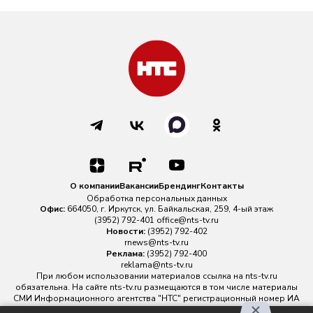
О компании
Вакансии
Брендинг
Контакты
Обработка персональных данных
Офис:
664050, г. Иркутск, ул. Байкальская, 259, 4-ый этаж
(3952) 792-401
office@nts-tv.ru
Новости:
(3952) 792-402
rnews@nts-tv.ru
Реклама:
(3952) 792-400
reklama@nts-tv.ru
При любом использовании материалов ссылка на
nts-tv.ru
обязательна. На сайте nts-tv.ru размещаются в том числе материалы
СМИ Информационного агентства "НТС" регистрационный номер ИА
№ ФС 77 - 88763 зарегистрировано Федеральной службой по