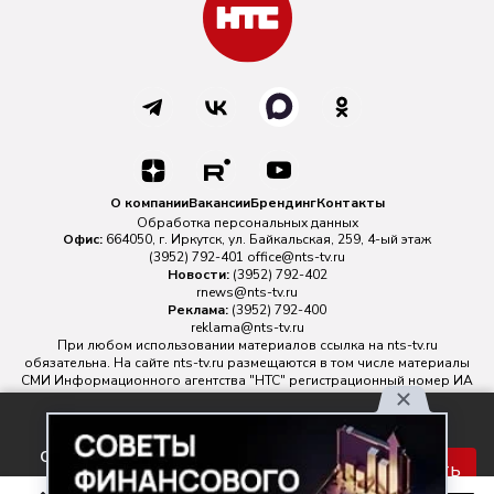
О компании
Вакансии
Брендинг
Контакты
Обработка персональных данных
Офис:
664050, г. Иркутск, ул. Байкальская, 259, 4-ый этаж
(3952) 792-401
office@nts-tv.ru
Новости:
(3952) 792-402
rnews@nts-tv.ru
Реклама:
(3952) 792-400
reklama@nts-tv.ru
При любом использовании материалов ссылка на
nts-tv.ru
обязательна. На сайте nts-tv.ru размещаются в том числе материалы
СМИ Информационного агентства "НТС" регистрационный номер ИА
№ ФС 77 - 88763 зарегистрировано Федеральной службой по
надзору в сфере связи, информационных технологий и массовых
Используя наш сайт, вы
коммуникаций.
соглашаетесь с правилами
Главный редактор ИА "НТС" Иштулкин Евгений Александрович
16+
Принять
обработки персональных