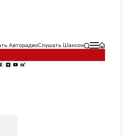
ть Авторадио
Слушать Шансон