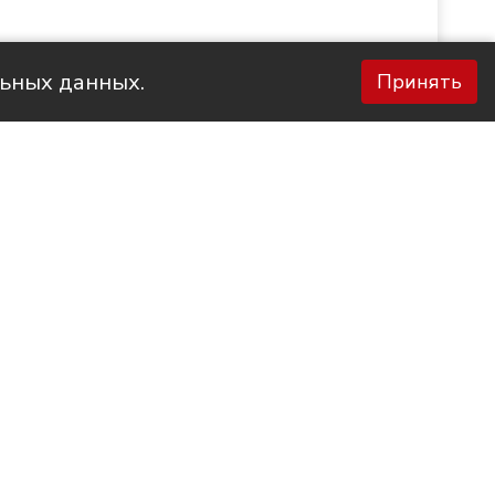
льных данных.
Принять
Фото НТС
та с
ысячу