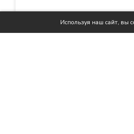
Используя наш сайт, вы 
Читай актуальные новости в MAX-кан
Будущее чуть светлее в финан
стратегии, инвестиций и конс
начала года выросла сразу на