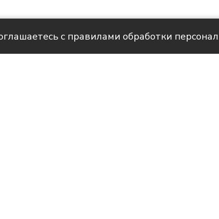
соглашаетесь с правилами обработки персона
але НТС
совом плане у специалистов в сфере
алтинга в Иркутской области. Их зарпла
 треть и теперь составляет почти 141 т