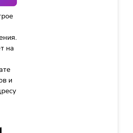
трое
ения.
т на
ате
ов и
дресу