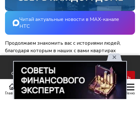
Читай актуальные новости в MAX-канале
НТС
Продолжаем знакомить вас с историями людей,
благодаря которым в наших с вами квартирах
становится светлее и уютнее.
Используя наш сайт, вы
соглашаетесь с правилами
Принять
обработки персональных
данных.
Главная
Статьи
Передачи
Меню
Поделиться
0
0