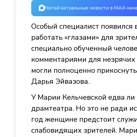
Читай актуальные новости в MAX-кан
Особый специалист появился в
работать «глазами» для зрите
специально обученный челове
комментариями для незрячих 
могли полноценно прикоснутьс
Дарья Эйвазова.
У Марии Кельчевской едва ли
драмтеатра. Но это не ради и
год женщине предстоит служи
слабовидящих зрителей. Мари