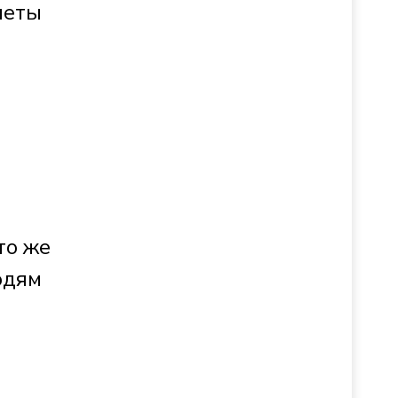
леты
то же
юдям