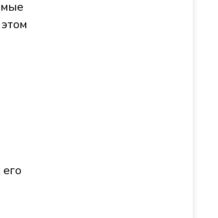
имые
 этом
 его