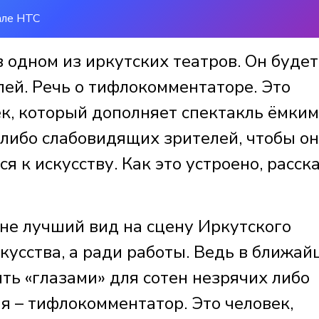
але НТС
 одном из иркутских театров. Он будет
лей. Речь о тифлокомментаторе. Это
к, который дополняет спектакль ёмки
либо слабовидящих зрителей, чтобы о
я к искусству. Как это устроено, расск
 не лучший вид на сцену Иркутского
скусства, а ради работы. Ведь в ближа
ть «глазами» для сотен незрячих либо
я – тифлокомментатор. Это человек,