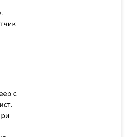
.
атчик
еер с
ист.
при