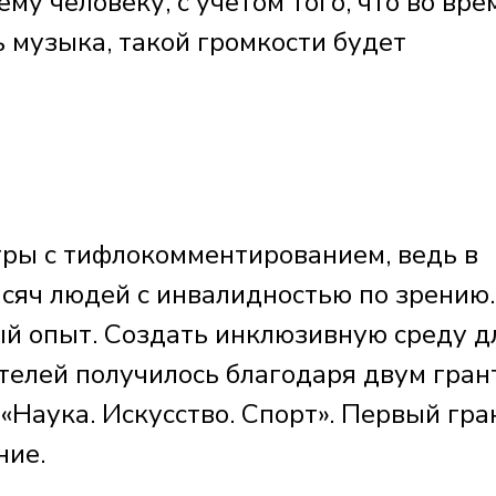
ему человеку, с учётом того, что во вре
 музыка, такой громкости будет
тры с тифлокомментированием, ведь в
ысяч людей с инвалидностью по зрению.
ый опыт. Создать инклюзивную среду д
телей получилось благодаря двум гран
«Наука. Искусство. Спорт». Первый гра
ние.