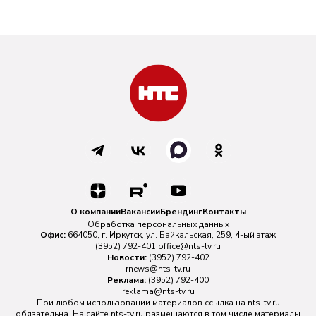
О компании
Вакансии
Брендинг
Контакты
Обработка персональных данных
Офис:
664050, г. Иркутск, ул. Байкальская, 259, 4-ый этаж
(3952) 792-401
office@nts-tv.ru
Новости:
(3952) 792-402
rnews@nts-tv.ru
Реклама:
(3952) 792-400
reklama@nts-tv.ru
При любом использовании материалов ссылка на
nts-tv.ru
обязательна. На сайте nts-tv.ru размещаются в том числе материалы