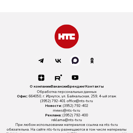
О компании
Вакансии
Брендинг
Контакты
Обработка персональных данных
Офис:
664050, г. Иркутск, ул. Байкальская, 259, 4-ый этаж
(3952) 792-401
office@nts-tv.ru
Новости:
(3952) 792-402
rnews@nts-tv.ru
Реклама:
(3952) 792-400
reklama@nts-tv.ru
При любом использовании материалов ссылка на
nts-tv.ru
обязательна. На сайте nts-tv.ru размещаются в том числе материалы