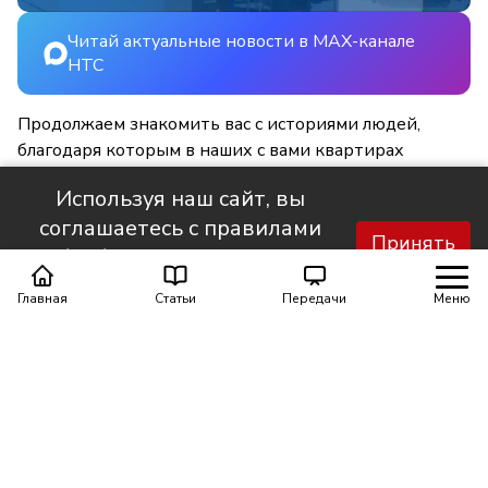
Читай актуальные новости в MAX-канале
НТС
Продолжаем знакомить вас с историями людей,
благодаря которым в наших с вами квартирах
становится светлее и уютнее.
Используя наш сайт, вы
соглашаетесь с правилами
Принять
обработки персональных
данных.
Главная
Статьи
Передачи
Меню
Поделиться
0
0