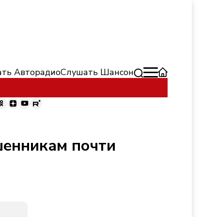
ть Авторадио
Слушать Шансон
шенникам почти