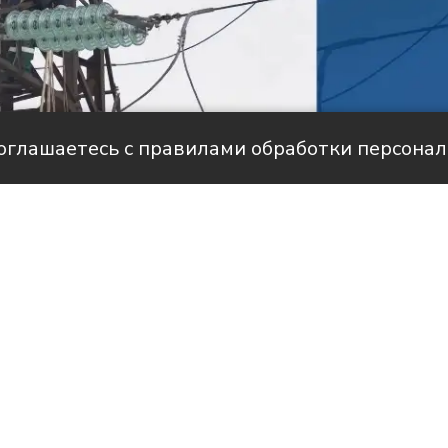
соглашаетесь с правилами обработки персона
але НТС
историями людей, благодаря которым в
вится светлее и уютнее.