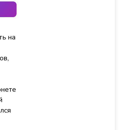
ть на
ов,
рнете
й
ился