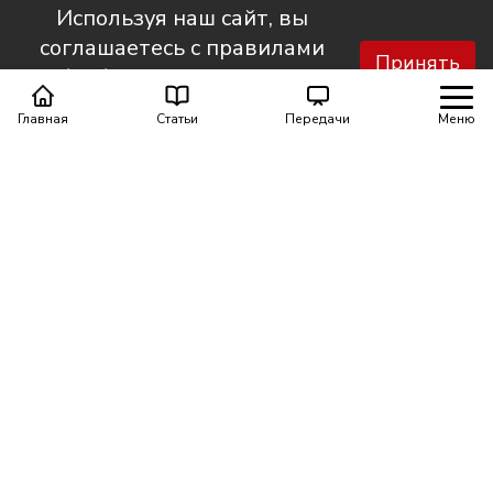
Используя наш сайт, вы
соглашаетесь с правилами
Принять
обработки персональных
данных.
Главная
Статьи
Передачи
Меню
Поделиться
0
0
Автор материала
Шинкарюк Юлия
Еженедельная рассылка от НТС. Всё самое важное и
нужное в одном письме. Присоединяйтесь!