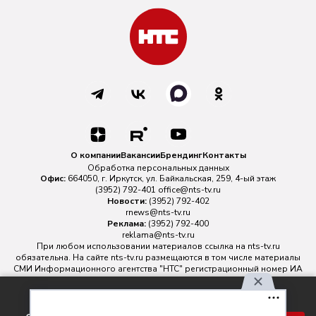
О компании
Вакансии
Брендинг
Контакты
Обработка персональных данных
Офис:
664050, г. Иркутск, ул. Байкальская, 259, 4-ый этаж
(3952) 792-401
office@nts-tv.ru
Новости:
(3952) 792-402
rnews@nts-tv.ru
Реклама:
(3952) 792-400
reklama@nts-tv.ru
При любом использовании материалов ссылка на
nts-tv.ru
обязательна. На сайте nts-tv.ru размещаются в том числе материалы
СМИ Информационного агентства "НТС" регистрационный номер ИА
№ ФС 77 - 88763 зарегистрировано Федеральной службой по
надзору в сфере связи, информационных технологий и массовых
Используя наш сайт, вы
коммуникаций.
Главный редактор ИА "НТС" Иштулкин Евгений Александрович
16+