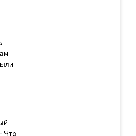
ь
нам
рыли
ый
— Что