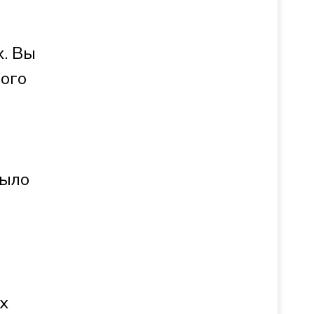
х. Вы
ного
было
х