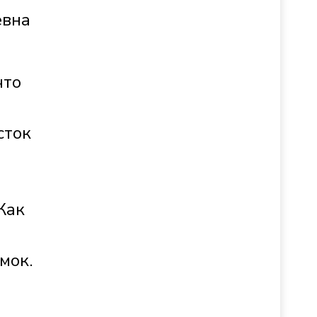
евна
что
а
сток
Как
амок.