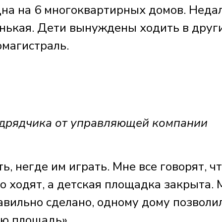
на на 6 многоквартирных домов. Неда
енькая. Дети вынуждены ходить в друг
омагистраль.
дрядчика от управляющей компании
ь, негде им играть. Мне все говорят, ч
то ходят, а детская площадка закрыта. 
авильно сделано, одному дому позволи
ую площадь».