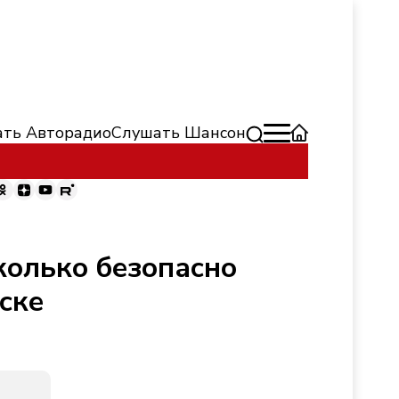
ть Авторадио
Слушать Шансон
колько безопасно
ске