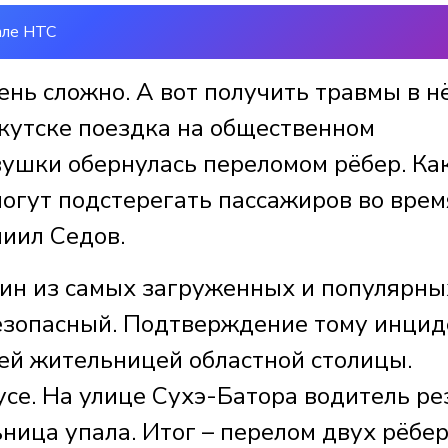
але НТС
чень сложно. А вот получить травмы в н
ркутске поездка на общественном
вушки обернулась переломом рёбер. Как
могут подстерегать пассажиров во врем
ниил Седов.
дин из самых загруженных и популярны
безопасный. Подтверждение тому инцид
ей жительницей областной столицы.
се. На улице Сухэ-Батора водитель ре
ьница упала. Итог – перелом двух рёбер