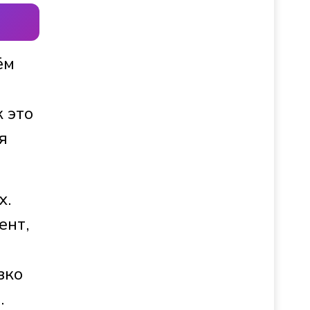
ём
 это
я
х.
ент,
зко
.