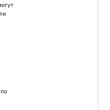
могут
ти
е
 по