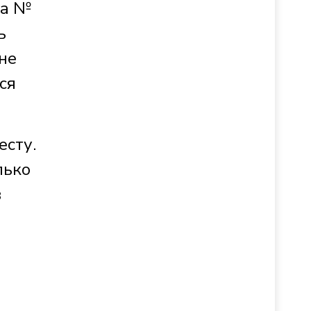
та №
ь
не
ся
есту.
лько
в