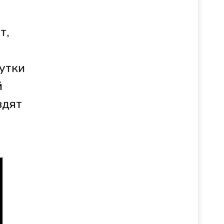
т,
утки
й
здят