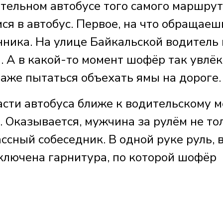
ительном автобусе того самого маршру
ся в автобус. Первое, на что обращаеш
нника. На улице Байкальской водитель 
а. А в какой-то момент шофёр так увлёк
даже пытаться объехать ямы на дороге.
асти автобуса ближе к водительскому м
а. Оказывается, мужчина за рулём не то
ссный собеседник. В одной руке руль, 
дключена гарнитура, по которой шофёр