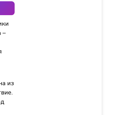
ики
 –
я
на из
твие.
од