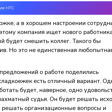
але НТС
ржке, а в хорошем настроении сотрудн
оэтому компания ищет нового работника
ый будет смешить коллег. Такого бы
ив. Но это не единственная любопытна
предложений о работе поделились
 сладкоежек есть отличный вариант. Од
отать будет, наверное, одно удовольс
шахматный судья. Он будет решать исх
, решать организационные вопросы и