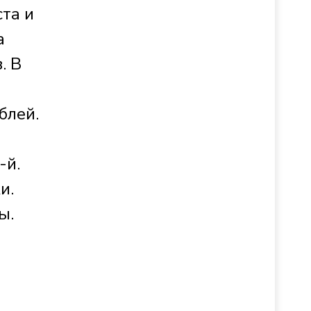
та и
а
. В
блей.
-й.
и.
ы.