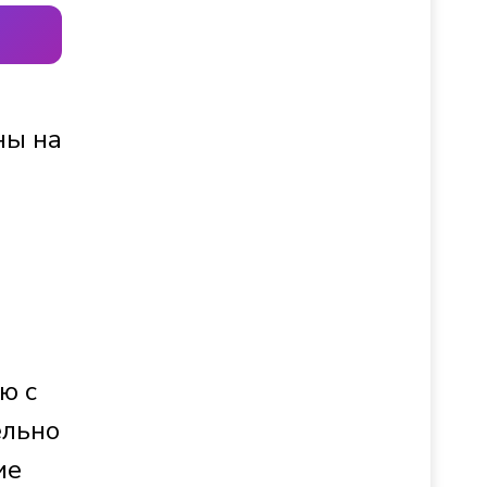
ны на
ю с
ельно
ие