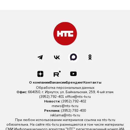
О компании
Вакансии
Брендинг
Контакты
Обработка персональных данных
Офис:
664050, г. Иркутск, ул. Байкальская, 259, 4-ый этаж
(3952) 792-401
office@nts-tv.ru
Новости:
(3952) 792-402
rnews@nts-tv.ru
Реклама:
(3952) 792-400
reklama@nts-tv.ru
При любом использовании материалов ссылка на
nts-tv.ru
обязательна. На сайте nts-tv.ru размещаются в том числе материалы
СМИ Информационного агентства "НТС" регистрационный номер ИА