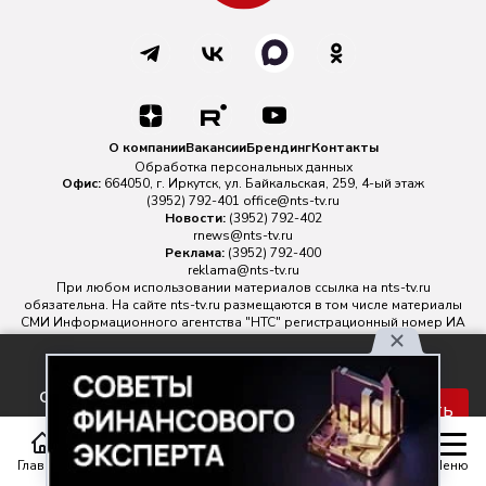
О компании
Вакансии
Брендинг
Контакты
Обработка персональных данных
Офис:
664050, г. Иркутск, ул. Байкальская, 259, 4-ый этаж
(3952) 792-401
office@nts-tv.ru
Новости:
(3952) 792-402
rnews@nts-tv.ru
Реклама:
(3952) 792-400
reklama@nts-tv.ru
При любом использовании материалов ссылка на
nts-tv.ru
обязательна. На сайте nts-tv.ru размещаются в том числе материалы
СМИ Информационного агентства "НТС" регистрационный номер ИА
№ ФС 77 - 88763 зарегистрировано Федеральной службой по
надзору в сфере связи, информационных технологий и массовых
Используя наш сайт, вы
коммуникаций.
соглашаетесь с правилами
Главный редактор ИА "НТС" Иштулкин Евгений Александрович
16+
Принять
обработки персональных
данных.
Главная
Статьи
Передачи
Меню