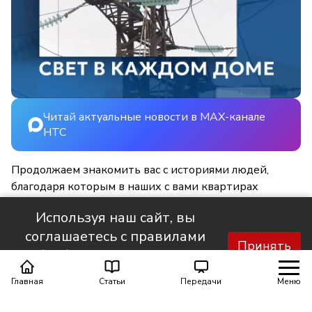
Читай актуальные новости в MAX-канале
НТС
Продолжаем знакомить вас с историями людей,
благодаря которым в наших с вами квартирах
становится светлее и уютнее.
Используя наш сайт, вы
соглашаетесь с правилами
Принять
обработки персональных
данных.
Главная
Статьи
Передачи
Меню