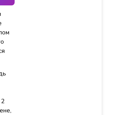
в
е
лом
то
ся
дь
 2
ене,