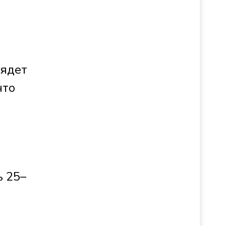
сядет
что
ь 25–