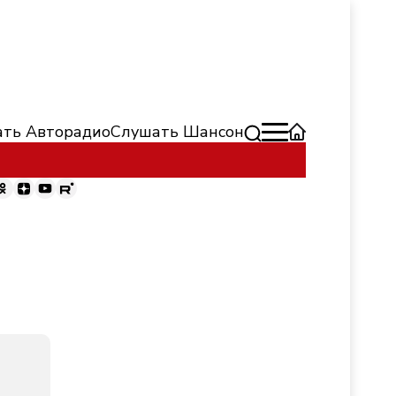
ть Авторадио
Слушать Шансон