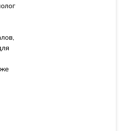
нолог
лов,
для
кже