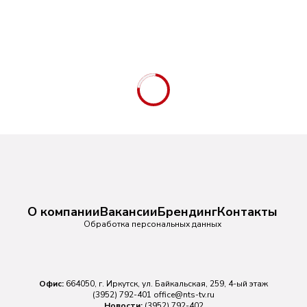
О компании
Вакансии
Брендинг
Контакты
Обработка персональных данных
Офис:
664050, г. Иркутск, ул. Байкальская, 259, 4-ый этаж
(3952) 792-401
office@nts-tv.ru
Новости:
(3952) 792-402