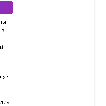
ны,
 в
ий
у
ля?
сли»