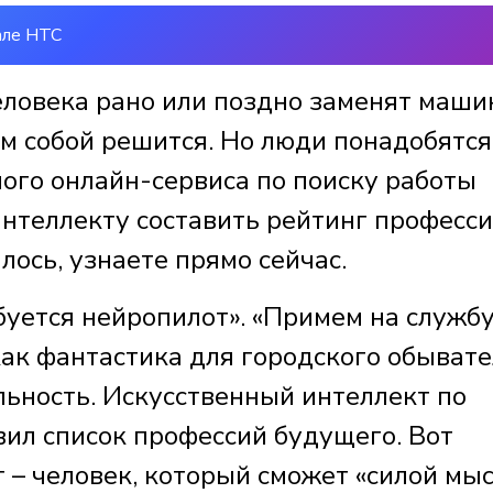
але НТС
еловека рано или поздно заменят маши
м собой решится. Но люди понадобятся
ного онлайн-сервиса по поиску работы
нтеллекту составить рейтинг професс
лось, узнаете прямо сейчас.
буется нейропилот». «Примем на служб
как фантастика для городского обывате
льность. Искусственный интеллект по
авил список профессий будущего. Вот
 – человек, который сможет «силой мы