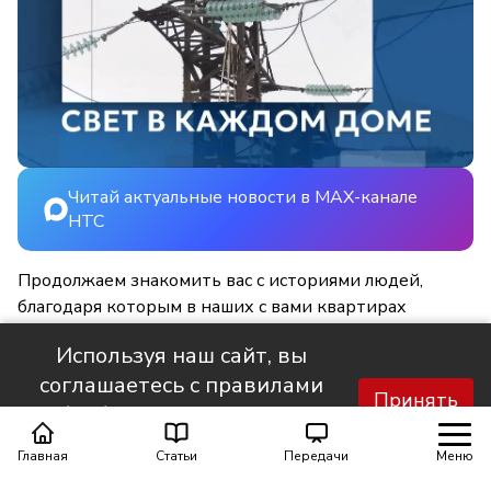
Читай актуальные новости в MAX-канале
НТС
Продолжаем знакомить вас с историями людей,
благодаря которым в наших с вами квартирах
становится светлее и уютнее.
Используя наш сайт, вы
соглашаетесь с правилами
Принять
обработки персональных
данных.
Главная
Статьи
Передачи
Меню