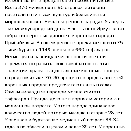
Их меньше пяти процентов от населения Земли.
Всего 370 миллионов в 90 странах. Зато они –
носители пяти тысяч культур и большинства
мировых языков. Речь о коренных народах. 9 августа
– их международный день. В честь него Иркутскстат
собрал интересные данные о коренных народах
Прибайкалья. В нашем регионе проживает почти 75
тысяч бурятов, 1149 эвенков и 660 тофаларов.
Несмотря на разницу в численности, все они
стремятся сохранить свою самобытность: чтят
традиции, хранят национальные костюмы, говорят
на родном языке. 70–80 процентов представителей
коренных народов предпочитают жить в сёлах.
Самым «молодым» народом можно считать
тофаларов. Правда, дело не в корнях и истории, а в
медианном возрасте. У этого народа одинаковое
количество людей, которые младше и старше 28 лет.
У эвенков и бурятов же медианный возраст 33-34
года, а по области в целом и вовсе 39 лет. У коренных