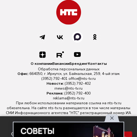
О компании
Вакансии
Брендинг
Контакты
Обработка персональных данных
Офис:
664050, г. Иркутск, ул. Байкальская, 259, 4-ый этаж
(3952) 792-401
office@nts-tv.ru
Новости:
(3952) 792-402
rnews@nts-tv.ru
Реклама:
(3952) 792-400
reklama@nts-tv.ru
При любом использовании материалов ссылка на
nts-tv.ru
обязательна. На сайте nts-tv.ru размещаются в том числе материалы
СМИ Информационного агентства "НТС" регистрационный номер ИА
№ ФС 77 - 88763 зарегистрировано Федеральной службой по
надзору в сфере связи, информационных технологий и массовых
Используя наш сайт, вы
коммуникаций.
соглашаетесь с правилами
Главный редактор ИА "НТС" Иштулкин Евгений Александрович
16+