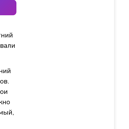
тний
овали
ений
ов.
вои
жно
мый,