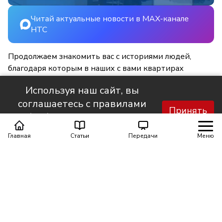
Читай актуальные новости в MAX-канале
НТС
Продолжаем знакомить вас с историями людей,
благодаря которым в наших с вами квартирах
становится светлее и уютнее.
Используя наш сайт, вы
соглашаетесь с правилами
Принять
обработки персональных
данных.
Главная
Статьи
Передачи
Меню
Поделиться
0
0