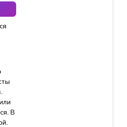
ся
о
сты
.
оили
ся. В
ой.