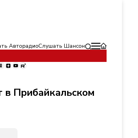
ть Авторадио
Слушать Шансон
т в Прибайкальском