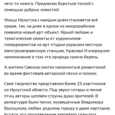
чего-то нового. Предлагаю бороться тоской с
помощью добрых новостей.
Улицы Иркутска с каждым днём становятся всё
краше, так, на днях в одном из микрорайонов
появился новый арт-объект. Яркий пейзаж и
тематические сюжеты от художников-
гиперреалистов из арт-студии украсили местную
электрозаправочную станцию. Красиво! И очередное
напоминание о том, что природу нужно беречь.
А жители Саянска смогли наполниться романтикой
во время фестиваля авторской песни и поэзии.
Своё творчество представили более 25 участников
из Иркутской области. Под звуки гитары и пение
птиц авторы цепляли струны души зрителей. В
репертуаре были песни, посвящённые Владимиру
Высоцкому, любви, родному городу и даже картошке.
Кстати, это произведение завоевало гран-при