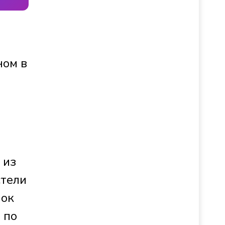
ном в
м
 из
стели
нок
 по