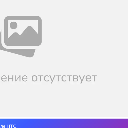
але НТС