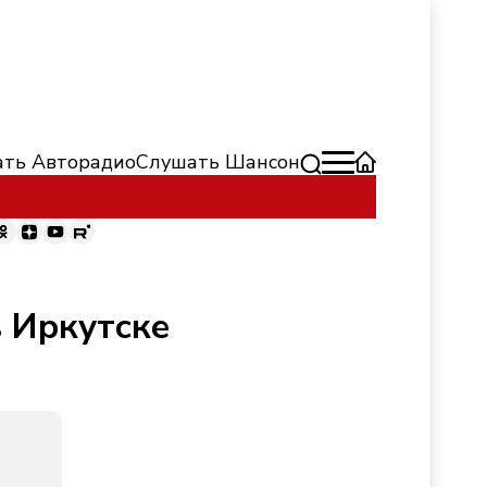
ть Авторадио
Слушать Шансон
в Иркутске