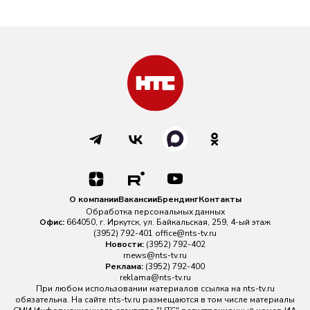
О компании
Вакансии
Брендинг
Контакты
Обработка персональных данных
Офис:
664050, г. Иркутск, ул. Байкальская, 259, 4-ый этаж
(3952) 792-401
office@nts-tv.ru
Новости:
(3952) 792-402
rnews@nts-tv.ru
Реклама:
(3952) 792-400
reklama@nts-tv.ru
При любом использовании материалов ссылка на
nts-tv.ru
обязательна. На сайте nts-tv.ru размещаются в том числе материалы