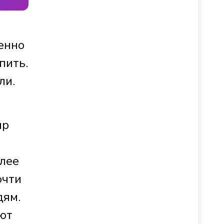
бенно
пить.
ли.
ир
олее
очти
дям.
ают