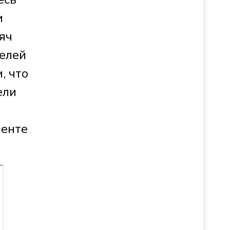
и
яч
елей
, что
ели
менте