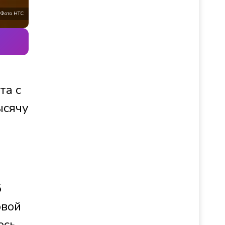
Фото НТС
та с
ысячу
5
овой
есь