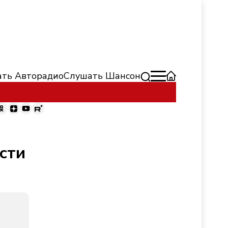
ть Авторадио
Слушать Шансон
сти