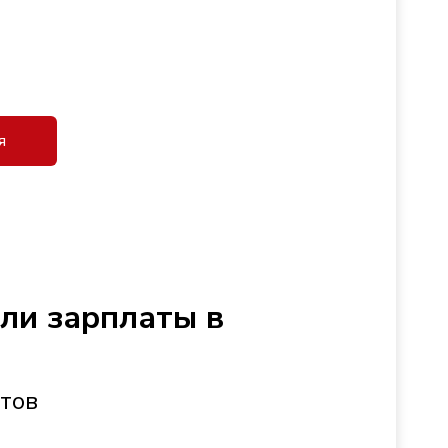
я
сли зарплаты в
стов