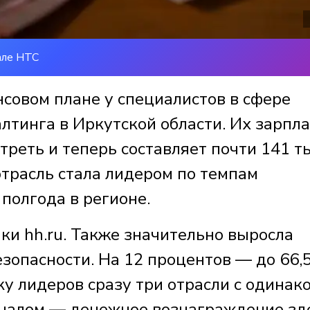
але НТС
совом плане у специалистов в сфере
алтинга в Иркутской области. Их зарпла
 треть и теперь составляет почти 141 т
отрасль стала лидером по темпам
полгода в регионе.
ки hh.ru. Также значительно выросла
езопасности. На 12 процентов — до 66,
у лидеров сразу три отрасли с одинак
оналом — денежное вознаграждение зд