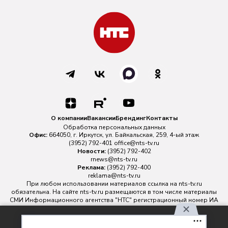
О компании
Вакансии
Брендинг
Контакты
Обработка персональных данных
Офис:
664050, г. Иркутск, ул. Байкальская, 259, 4-ый этаж
(3952) 792-401
office@nts-tv.ru
Новости:
(3952) 792-402
rnews@nts-tv.ru
Реклама:
(3952) 792-400
reklama@nts-tv.ru
При любом использовании материалов ссылка на
nts-tv.ru
обязательна. На сайте nts-tv.ru размещаются в том числе материалы
СМИ Информационного агентства "НТС" регистрационный номер ИА
№ ФС 77 - 88763 зарегистрировано Федеральной службой по
надзору в сфере связи, информационных технологий и массовых
Используя наш сайт, вы
коммуникаций.