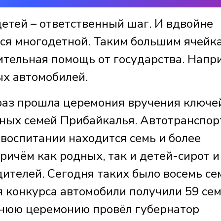
етей – ответственный шаг. И вдвойне
тся многодетной. Таким большим ячейк
тельная помощь от государства. Напр
х автомобилей.
 раз прошла церемония вручения ключе
ных семей Прибайкалья. Автотранспор
а воспитании находится семь и более
ричём как родных, так и детей-сирот и
ителей. Сегодня таких было восемь се
я конкурса автомобили получили 59 се
шнюю церемонию провёл губернатор