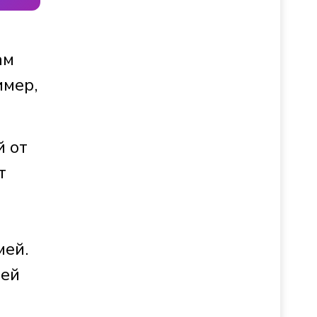
ам
имер,
й от
т
мей.
мей