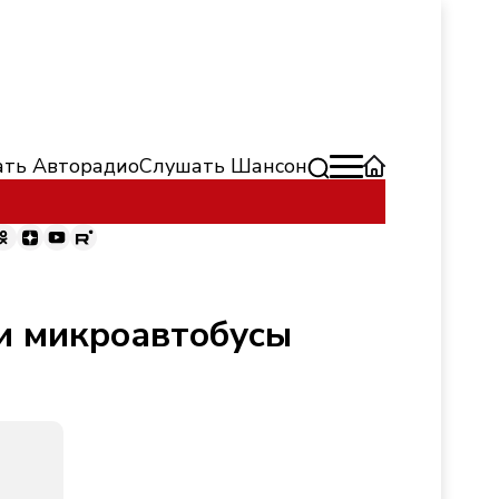
ть Авторадио
Слушать Шансон
и микроавтобусы