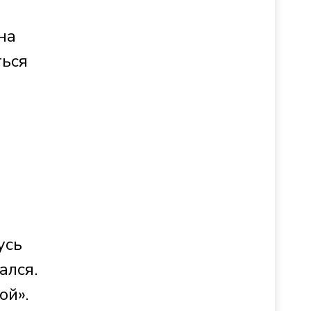
на
ться
усь
ался.
ой».