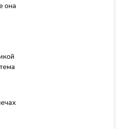
е она
икой
 тема
лечах