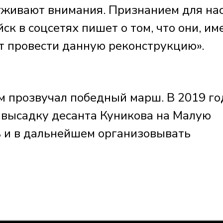
уживают внимания. Признанием для на
йск в соцсетях пишет о том, что они, им
ут провести данную реконструкцию».
м прозвучал победный марш. В 2019 го
 высадку десанта Куникова на Малую
ь и в дальнейшем организовывать