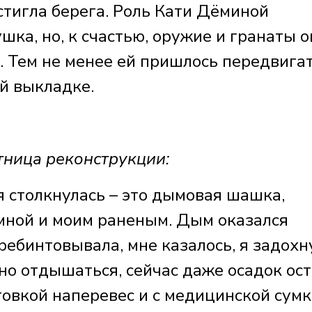
стигла берега. Роль Кати Дёминой
шка, но, к счастью, оружие и гранаты о
. Тем не менее ей пришлось передвига
ой выкладке.
ица реконструкции:
 я столкнулась – это дымовая шашка,
 мной и моим раненым. Дым оказался
еребинтовывала, мне казалось, я задохн
жно отдышаться, сейчас даже осадок ост
товкой наперевес и с медицинской сумк