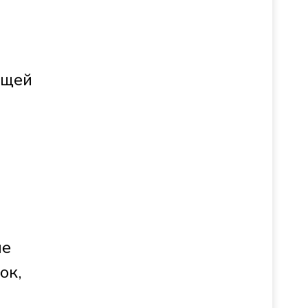
бщей
не
ок,