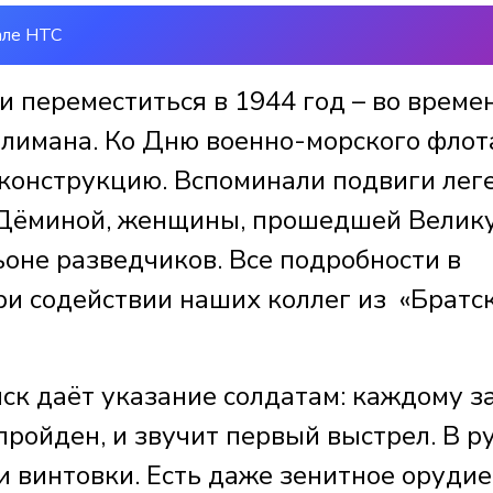
але НТС
и переместиться в 1944 год – во време
лимана. Ко Дню военно-морского флот
конструкцию. Вспоминали подвиги лег
 Дёминой, женщины, прошедшей Велик
оне разведчиков. Все подробности в
ри содействии наших коллег из «Братс
ск даёт указание солдатам: каждому з
ройден, и звучит первый выстрел. В р
 винтовки. Есть даже зенитное орудие