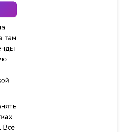
на
а там
енды
ую
кой
анять
уках
. Всё