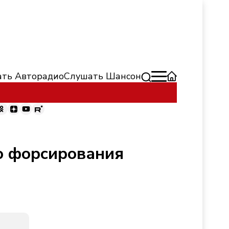
ть Авторадио
Слушать Шансон
ию форсирования