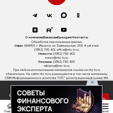
О компании
Вакансии
Брендинг
Контакты
Обработка персональных данных
Офис:
664050, г. Иркутск, ул. Байкальская, 259, 4-ый этаж
(3952) 792-401
office@nts-tv.ru
Новости:
(3952) 792-402
rnews@nts-tv.ru
Реклама:
(3952) 792-400
reklama@nts-tv.ru
При любом использовании материалов ссылка на
nts-tv.ru
обязательна. На сайте nts-tv.ru размещаются в том числе материалы
СМИ Информационного агентства "НТС" регистрационный номер ИА
№ ФС 77 - 88763 зарегистрировано Федеральной службой по
надзору в сфере связи, информационных технологий и массовых
Используя наш сайт, вы
коммуникаций.
соглашаетесь с правилами
Главный редактор ИА "НТС" Иштулкин Евгений Александрович
16+
Принять
обработки персональных
данных.
Главная
Статьи
Передачи
Меню