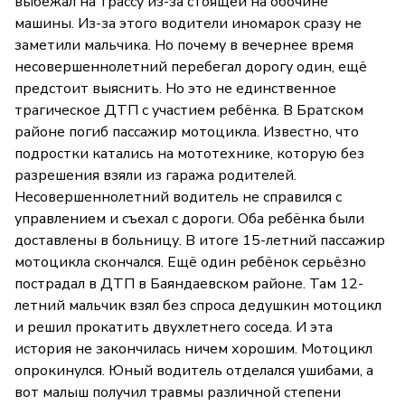
выбежал на трассу из-за стоящей на обочине
машины. Из-за этого водители иномарок сразу не
заметили мальчика. Но почему в вечернее время
несовершеннолетний перебегал дорогу один, ещё
предстоит выяснить. Но это не единственное
трагическое ДТП с участием ребёнка. В Братском
районе погиб пассажир мотоцикла. Известно, что
подростки катались на мототехнике, которую без
разрешения взяли из гаража родителей.
Несовершеннолетний водитель не справился с
управлением и съехал с дороги. Оба ребёнка были
доставлены в больницу. В итоге 15-летний пассажир
мотоцикла скончался. Ещё один ребёнок серьёзно
пострадал в ДТП в Баяндаевском районе. Там 12-
летний мальчик взял без спроса дедушкин мотоцикл
и решил прокатить двухлетнего соседа. И эта
история не закончилась ничем хорошим. Мотоцикл
опрокинулся. Юный водитель отделался ушибами, а
вот малыш получил травмы различной степени