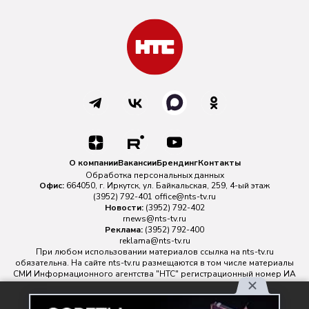
О компании
Вакансии
Брендинг
Контакты
Обработка персональных данных
Офис:
664050, г. Иркутск, ул. Байкальская, 259, 4-ый этаж
(3952) 792-401
office@nts-tv.ru
Новости:
(3952) 792-402
rnews@nts-tv.ru
Реклама:
(3952) 792-400
reklama@nts-tv.ru
При любом использовании материалов ссылка на
nts-tv.ru
обязательна. На сайте nts-tv.ru размещаются в том числе материалы
СМИ Информационного агентства "НТС" регистрационный номер ИА
№ ФС 77 - 88763 зарегистрировано Федеральной службой по
надзору в сфере связи, информационных технологий и массовых
Используя наш сайт, вы
коммуникаций.