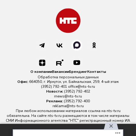
О компании
Вакансии
Брендинг
Контакты
Обработка персональных данных
Офис:
664050, г. Иркутск, ул. Байкальская, 259, 4-ый этаж
(3952) 792-401
office@nts-tv.ru
Новости:
(3952) 792-402
rnews@nts-tv.ru
Реклама:
(3952) 792-400
reklama@nts-tv.ru
При любом использовании материалов ссылка на
nts-tv.ru
обязательна. На сайте nts-tv.ru размещаются в том числе материалы
СМИ Информационного агентства "НТС" регистрационный номер ИА
№ ФС 77 - 88763 зарегистрировано Федеральной службой по
надзору в сфере связи, информационных технологий и массовых
Используя наш сайт, вы
коммуникаций.