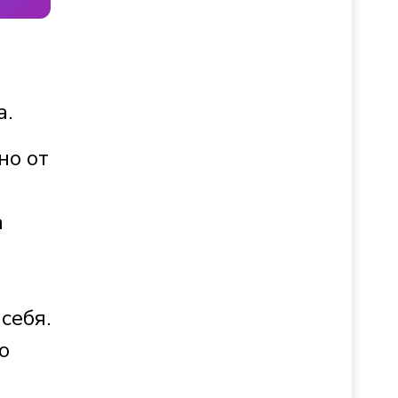
а.
но от
а
себя.
о
в