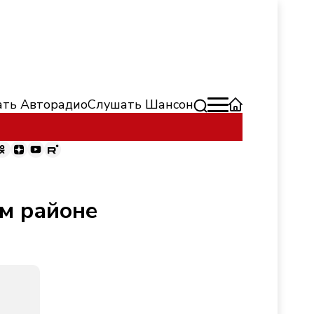
ть Авторадио
Слушать Шансон
м районе