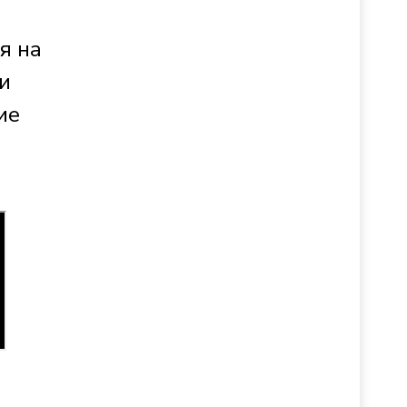
я на
и
ие