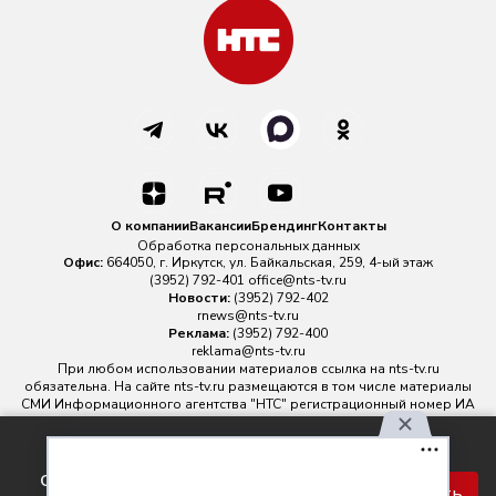
О компании
Вакансии
Брендинг
Контакты
Обработка персональных данных
Офис:
664050, г. Иркутск, ул. Байкальская, 259, 4-ый этаж
(3952) 792-401
office@nts-tv.ru
Новости:
(3952) 792-402
rnews@nts-tv.ru
Реклама:
(3952) 792-400
reklama@nts-tv.ru
При любом использовании материалов ссылка на
nts-tv.ru
обязательна. На сайте nts-tv.ru размещаются в том числе материалы
СМИ Информационного агентства "НТС" регистрационный номер ИА
№ ФС 77 - 88763 зарегистрировано Федеральной службой по
надзору в сфере связи, информационных технологий и массовых
Используя наш сайт, вы
коммуникаций.
соглашаетесь с правилами
Главный редактор ИА "НТС" Иштулкин Евгений Александрович
16+
Принять