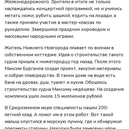
Железнодорожного. Зрители в итоге не только
наслаждались концертной программой, но и учились
метать ножи, рубить шашкой, ездить на лошади, а
также приняли участие в мастер-классах по
рукоделию. Завершился праздник хороводом и
массовыми народными играми.
Житель Нижнего Новгорода плавает по волнам в
собственном коттедже. Идея о строительстве такого
судна пришла к нижегородцу год назад. После этого
Максим Бурганов создал проект, закупил материалы
и собрал плавсредство. В таком доме на воде есть
баня на дровах, душ, туалет и кухня. Обошлось
строительство судна Максиму недёшево. На создание
комплекса ушло около 15 миллионов рублей.
В Средиземном море специалисты нашли 200-
летний клад. А помог им в этом робот. Вот такой
малыш опустился в морскую пучину, где и обнаружил
предметы старины. Находки были занесены илом,