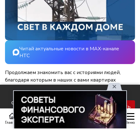
Читай актуальные новости в MAX-канале
НТС
Продолжаем знакомить вас с историями людей,
благодаря которым в наших с вами квартирах
становится светлее и уютнее.
Используя наш сайт, вы
соглашаетесь с правилами
Принять
обработки персональных
данных.
Главная
Статьи
Передачи
Меню