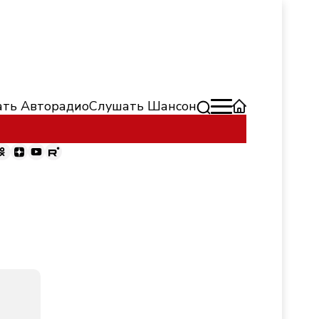
ть Авторадио
Слушать Шансон