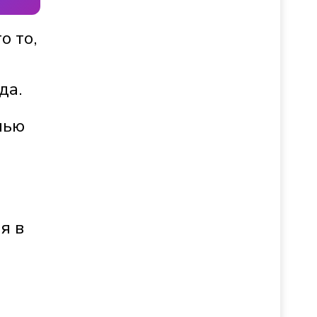
о то,
да.
чью
я в