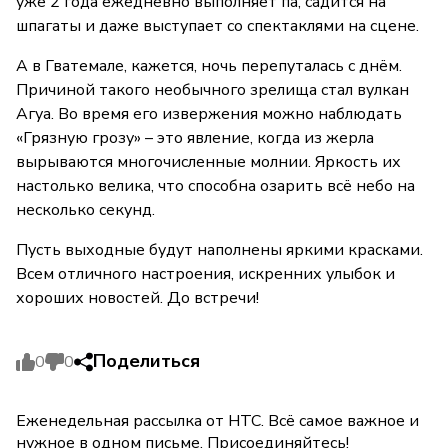
уже 2 года ежедневно выполняет па, садится на
шпагаты и даже выступает со спектаклями на сцене.
А в Гватемале, кажется, ночь перепуталась с днём.
Причиной такого необычного зрелища стал вулкан
Агуа. Во время его извержения можно наблюдать
«Грязную грозу» – это явление, когда из жерла
вырываются многочисленные молнии. Яркость их
настолько велика, что способна озарить всё небо на
несколько секунд.
Пусть выходные будут наполнены яркими красками.
Всем отличного настроения, искренних улыбок и
хороших новостей. До встречи!
Поделиться
0
0
Еженедельная рассылка от НТС. Всё самое важное и
нужное в одном письме. Присоединяйтесь!