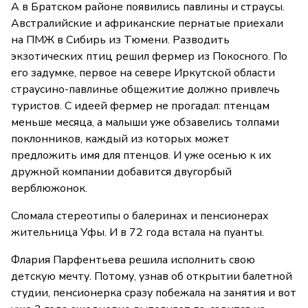
А в Братском районе появились павлины и страусы.
Австралийские и африканские пернатые приехали
на ПМЖ в Сибирь из Тюмени. Разводить
экзотических птиц решил фермер из Покосного. По
его задумке, первое на севере Иркутской области
страусино-павлинье общежитие должно привлечь
туристов. С идеей фермер не прогадал: птенцам
меньше месяца, а малыши уже обзавелись толпами
поклонников, каждый из которых может
предложить имя для птенцов. И уже осенью к их
дружной компании добавится двугорбый
верблюжонок.
Сломала стереотипы о балеринах и пенсионерах
жительница Уфы. И в 72 года встала на пуанты.
Флария Парфентьева решила исполнить свою
детскую мечту. Потому, узнав об открытии балетной
студии, пенсионерка сразу побежала на занятия и вот