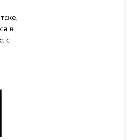
тске,
ся в
: с