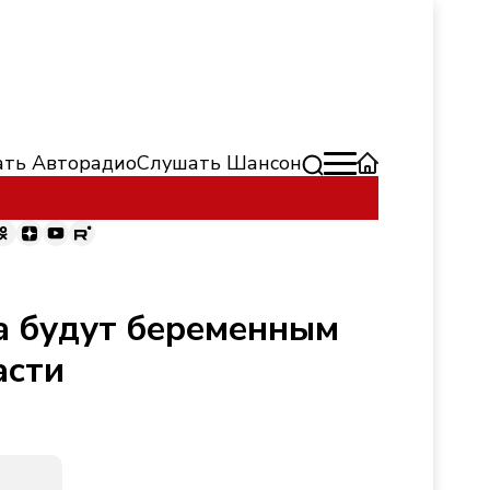
ть Авторадио
Слушать Шансон
а будут беременным
асти