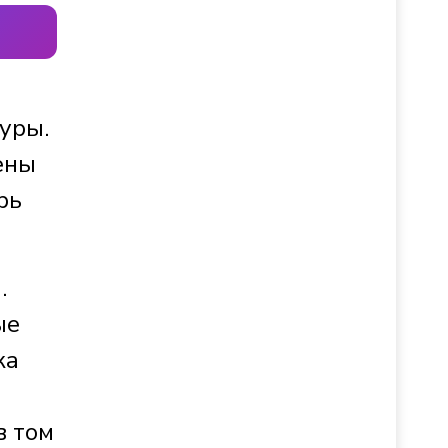
уры.
ены
рь
.
ые
ка
в том