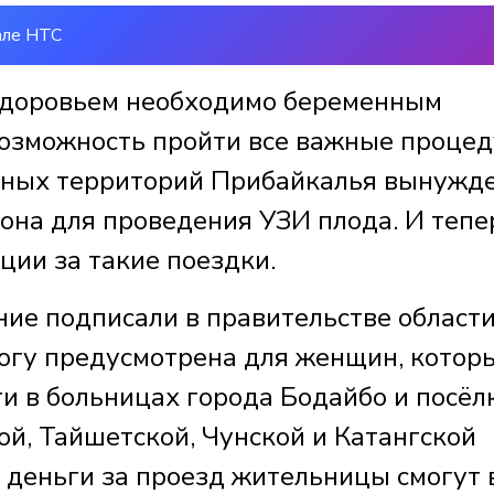
але НТС
 здоровьем необходимо беременным
возможность пройти все важные процед
нных территорий Прибайкалья вынужд
иона для проведения УЗИ плода. И тепе
ции за такие поездки.
ие подписали в правительстве области
огу предусмотрена для женщин, котор
ти в больницах города Бодайбо и посёл
й, Тайшетской, Чунской и Катангской
 деньги за проезд жительницы смогут 