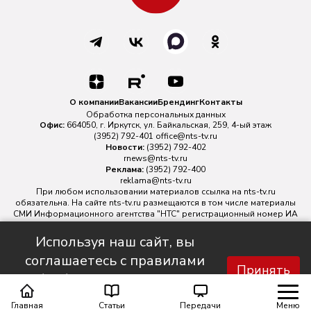
О компании
Вакансии
Брендинг
Контакты
Обработка персональных данных
Офис:
664050, г. Иркутск, ул. Байкальская, 259, 4-ый этаж
(3952) 792-401
office@nts-tv.ru
Новости:
(3952) 792-402
rnews@nts-tv.ru
Реклама:
(3952) 792-400
reklama@nts-tv.ru
При любом использовании материалов ссылка на
nts-tv.ru
обязательна. На сайте nts-tv.ru размещаются в том числе материалы
СМИ Информационного агентства "НТС" регистрационный номер ИА
№ ФС 77 - 88763 зарегистрировано Федеральной службой по
надзору в сфере связи, информационных технологий и массовых
Используя наш сайт, вы
коммуникаций.
соглашаетесь с правилами
Главный редактор ИА "НТС" Иштулкин Евгений Александрович
16+
Принять
обработки персональных
данных.
Главная
Статьи
Передачи
Меню