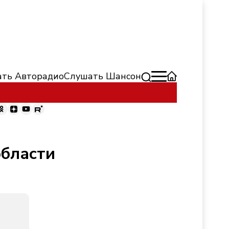
ть Авторадио
Слушать Шансон
области