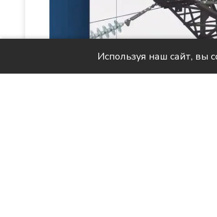
Используя наш сайт, вы 
Читай актуальные новости в MAX-кан
Продолжаем знакомить вас с 
наших с вами квартирах стано