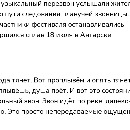
 Музыкальный перезвон услышали жите
о пути следования плавучей звонницы.
участники фестиваля останавливались,
ршился сплав 18 июля в Ангарске.
юда тянет. Вот проплывём и опять тянет
плывёшь, душа поёт. И вот это состоян
ьный звон. Звон идёт по реке, далеко
ово. Это просто непередаваемые ощуще