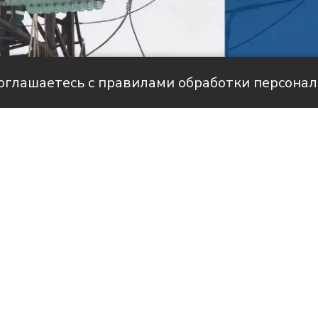
соглашаетесь с правилами обработки персона
але НТС
историями людей, благодаря которым в
вится светлее и уютнее.